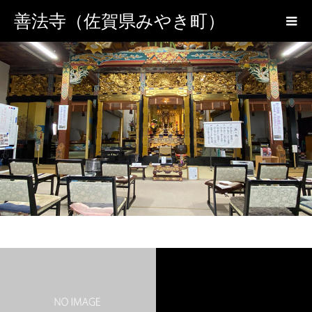
善法寺（佐賀県みやき町）